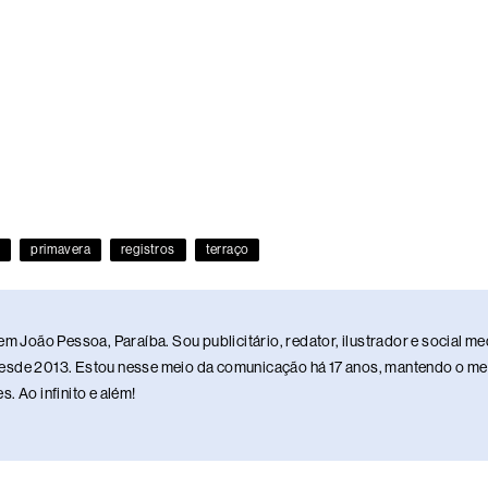
s
primavera
registros
terraço
em João Pessoa, Paraíba. Sou publicitário, redator, ilustrador e social 
sde 2013. Estou nesse meio da comunicação há 17 anos, mantendo o meu 
. Ao infinito e além!