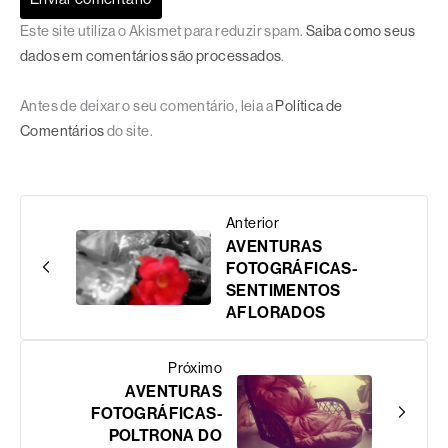
Este site utiliza o Akismet para reduzir spam.
Saiba como seus
dados em comentários são processados
.
Antes de deixar o seu comentário, leia a
Política de
Comentários
do site.
Anterior
AVENTURAS
FOTOGRÁFICAS-
SENTIMENTOS
AFLORADOS
Próximo
AVENTURAS
FOTOGRÁFICAS-
POLTRONA DO