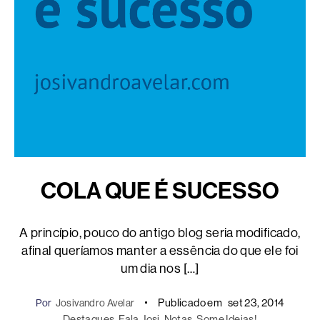
COLA QUE É SUCESSO
A princípio, pouco do antigo blog seria modificado,
afinal queríamos manter a essência do que ele foi
um dia nos […]
Publicado em
set 23, 2014
Por
Josivandro Avelar
Destaques
, 
Fala Josi
, 
Notas
, 
Some Ideias!