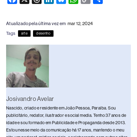
a
hr
n
u
h
o
h
c
e
k
e
at
p
ar
Atualizado pela última vez em
mar 12, 2024
e
a
e
sk
s
y
e
Tags
arte
desenho
b
d
dI
y
A
Li
o
s
n
p
n
o
p
k
k
Josivandro Avelar
Nascido, criado e residente em João Pessoa, Paraíba. Sou
publicitário, redator, ilustrador e social media. Tenho 37 anos de
idade e sou formado em Publicidade e Propaganda desde 2013.
Estou nesse meio da comunicação há 17 anos, mantendo o meu