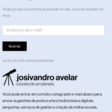
a
k
e
n
m
s
p
n
m
r
t
Endereço
Toda vez que um post for publicado no site, você irá receber na
de
hora.
e-
mail
Assinar
Junte-se a 50 outros assinantes
Você pode entrar em contato comigo pelo e-mail abaixo para
enviar sugestões de posts e artes tradicionais e digitais,
perguntas, serviços de gestão e criação de mídias sociais,