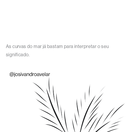
As curvas do mar já bastam para interpretar o seu
significado.