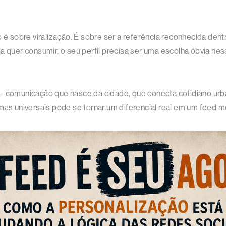
 sobre viralização. É sobre ser a referência reconhecida dent
a quer consumir, o seu perfil precisa ser uma escolha óbvia ne
— comunicação que nasce da cidade, que conecta cotidiano urba
emas universais pode se tornar um diferencial real em um feed 