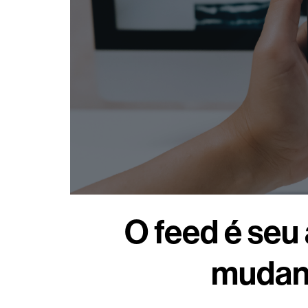
O feed é seu
mudand