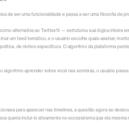
a de ser uma funcionalidade e passa a ser uma filosofia de pr
mo alternativa ao Twitter/X — estruturou sua lógica inteira em
ir um feed temático, e o usuário escolhe quais assinar, monta
 política, de nichos específicos. O algoritmo da plataforma pe
o algoritmo aprender sobre você nas sombras, o usuário passa a
ionava para aparecer nas timelines, a questão agora se desloc
essoa queira incluí-lo ativamente no ecossistema que ela mesma