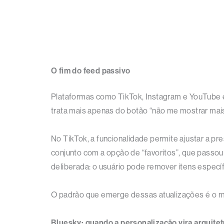
O fim do feed passivo
Plataformas como TikTok, Instagram e YouTube e
trata mais apenas do botão “não me mostrar mais 
No TikTok, a funcionalidade permite ajustar a p
conjunto com a opção de “favoritos”, que passou a
deliberada: o usuário pode remover itens específ
O padrão que emerge dessas atualizações é o me
Bluesky: quando a personalização vira arquite