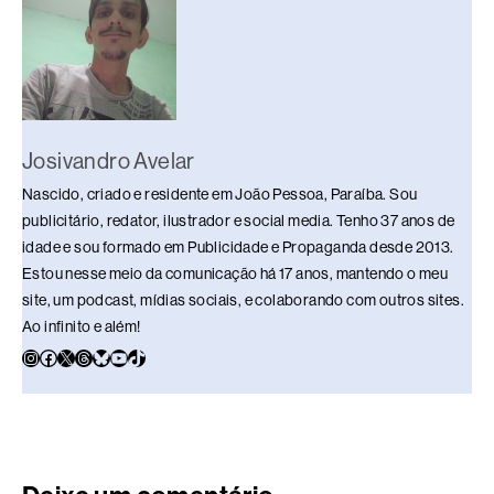
o
s
I
y
p
n
k
n
p
k
Josivandro Avelar
Nascido, criado e residente em João Pessoa, Paraíba. Sou
publicitário, redator, ilustrador e social media. Tenho 37 anos de
idade e sou formado em Publicidade e Propaganda desde 2013.
Estou nesse meio da comunicação há 17 anos, mantendo o meu
site, um podcast, mídias sociais, e colaborando com outros sites.
Ao infinito e além!