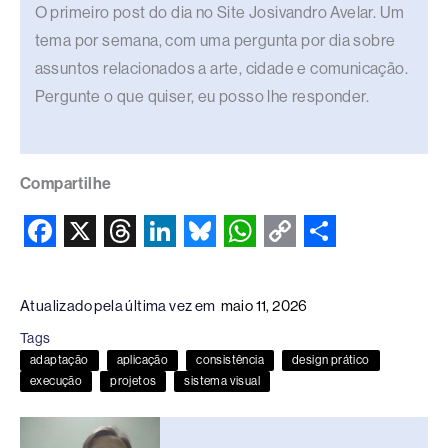
O primeiro post do dia no Site Josivandro Avelar. Um
tema por semana, com uma pergunta por dia sobre
assuntos relacionados a arte, cidade e comunicação.
Pergunte o que quiser, eu posso lhe responder.
Compartilhe
F
X
T
L
B
W
C
S
a
h
i
l
h
o
h
Atualizado pela última vez em
maio 11, 2026
c
r
n
u
a
p
a
Tags
e
e
k
e
t
y
r
adaptação
aplicação
consistência
design prático
b
a
e
s
s
L
e
execução
projetos
sistema visual
o
d
d
k
A
i