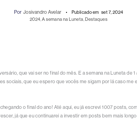
Por
Josivandro Avelar
Publicado em
set 7, 2024
2024
, 
A semana na Luneta
, 
Destaques
ário, que vai ser no final do mês. E a semana na Luneta de 1 
s sociais, que eu espero que vocês me sigam por lá caso me 
 chegando o final do ano! Até aqui, eu já escrevi 1007 posts, co
rescer, já que eu continuarei a investir em posts bem mais lon