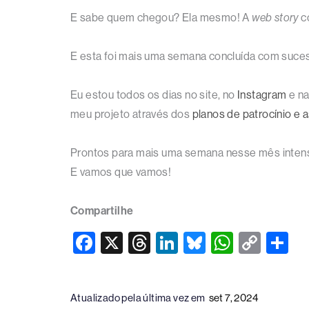
E sabe quem chegou? Ela mesmo! A
web story
c
E esta foi mais uma semana concluída com suce
Eu estou todos os dias no site, no
Instagram
e n
meu projeto através dos
planos de patrocínio e 
Prontos para mais uma semana nesse mês intens
E vamos que vamos!
Compartilhe
F
X
T
Li
Bl
W
C
S
a
hr
n
u
h
o
h
c
e
k
e
at
p
ar
Atualizado pela última vez em
set 7, 2024