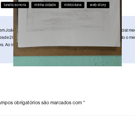
luneta sonora
minha cidade
minicoluna
web story
em João Pessoa, Paraíba. Sou publicitário, redator, ilustrador e social 
sde 2013. Estou nesse meio da comunicação há 17 anos, mantendo o meu 
. Ao infinito e além!
mpos obrigatórios são marcados com
*