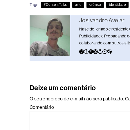
e
a
e
sk
s
y
e
Tags
#ContentTalks
arte
crônica
identidade
b
d
dI
y
A
Li
o
s
n
p
n
Josivandro Avelar
o
p
k
Nascido, criado e residente 
k
Publicidade e Propaganda de
colaborando com outros sites
Deixe um comentário
O seu endereço de e-mail não será publicado.
Ca
Comentário