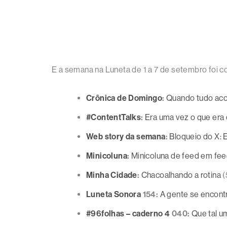
E a semana na Luneta de 1 a 7 de setembro foi c
Crônica de Domingo
:
Quando tudo ac
#ContentTalks
:
Era uma vez o que era 
Web story da semana
:
Bloqueio do X: 
Minicoluna
:
Minicoluna de feed em fe
Minha Cidade
:
Chacoalhando a rotina
(
Luneta Sonora
154:
A gente se encontr
#96folhas – caderno 4
040:
Que tal u