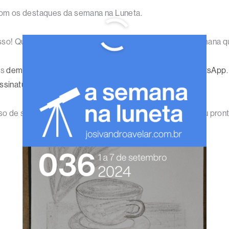
om os destaques da semana na Luneta.
sso! Que a semana que começa seja melhor do que a semana qu
as
demais redes sociais
, além do
canal deste site no WhatsApp
assinatura
.
o de setembro? As novidades não param e aqui estou eu pront