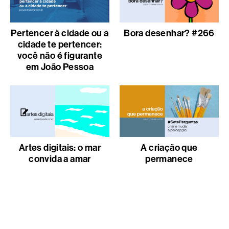
Pertencer à cidade ou a
Bora desenhar? #266
cidade te pertencer:
você não é figurante
em João Pessoa
Artes digitais: o mar
A criação que
convida a amar
permanece