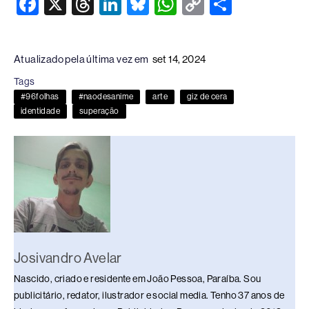
F
X
T
Li
Bl
W
C
S
a
hr
n
u
h
o
h
c
e
k
e
at
p
ar
Atualizado pela última vez em
set 14, 2024
e
a
e
sk
s
y
e
Tags
b
d
dI
y
A
Li
#96folhas
#naodesanime
arte
giz de cera
o
s
n
p
n
identidade
superação
o
p
k
k
Josivandro Avelar
Nascido, criado e residente em João Pessoa, Paraíba. Sou
publicitário, redator, ilustrador e social media. Tenho 37 anos de