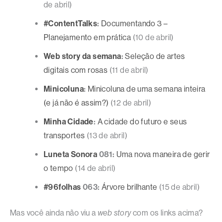
de abril)
#ContentTalks
:
Documentando 3 –
Planejamento em prática
(10 de abril)
Web story da semana
:
Seleção de artes
digitais com rosas
(11 de abril)
Minicoluna
:
Minicoluna de uma semana inteira
(e já não é assim?)
(12 de abril)
Minha Cidade
:
A cidade do futuro e seus
transportes
(13 de abril)
Luneta Sonora
081:
Uma nova maneira de gerir
o tempo
(14 de abril)
#96folhas
063:
Árvore brilhante
(15 de abril)
Mas você ainda não viu a
web story
com os links acima?