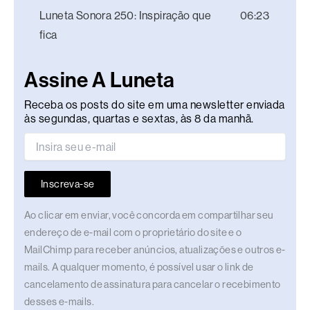
Luneta Sonora 250: Inspiração que
06:23
fica
Assine A Luneta
Receba os posts do site em uma newsletter enviada
às segundas, quartas e sextas, às 8 da manhã.
Inscreva-se
Ao clicar em enviar, você concorda em compartilhar seu
endereço de e-mail com o proprietário do site e o
MailChimp para receber anúncios, atualizações e outros e-
mails. A qualquer momento, é possível usar o link de
cancelamento de assinatura para cancelar o recebimento
desses e-mails.