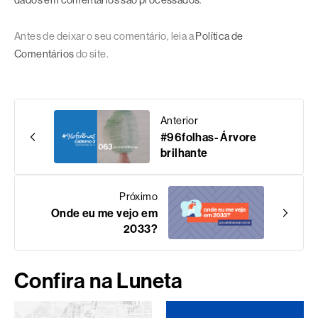
dados em comentários são processados
.
Antes de deixar o seu comentário, leia a
Política de
Comentários
do site.
Anterior
#96folhas- Árvore
brilhante
Próximo
Onde eu me vejo em
2033?
Confira na Luneta