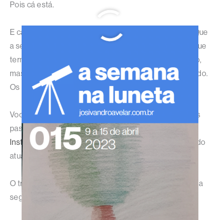
Pois cá está.
E cá está mais uma semana concluída com sucesso! Que
a semana que começa seja melhor do que a semana que
termina. Este post ainda é o único que não é agendado,
mas nas redes sociais, esse expediente já é empregado.
Os três posts do sábado entram no ar já agendados.
Você quer continuar acompanhando os meus próximos
passos? Então não deixe de me acompanhar no
Instagram
e nas
demais redes sociais
! Elas estão sendo
atualizadas todos os dias, agendando ou não.
O trabalho continua por aqui, e tenho algumas coisas da
segunda-feira para agendar. E vamos que vamos!