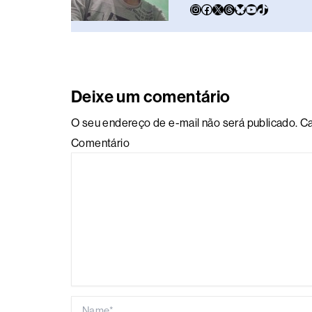
k
n
p
k
Deixe um comentário
O seu endereço de e-mail não será publicado.
Ca
Comentário
Name*