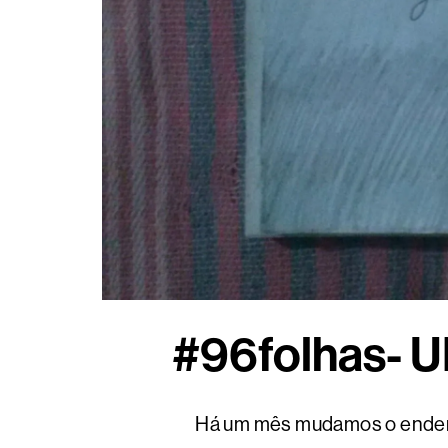
#96folhas- 
Há um mês mudamos o endereç