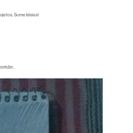
ojetos
, 
Some Ideias!
com.br.