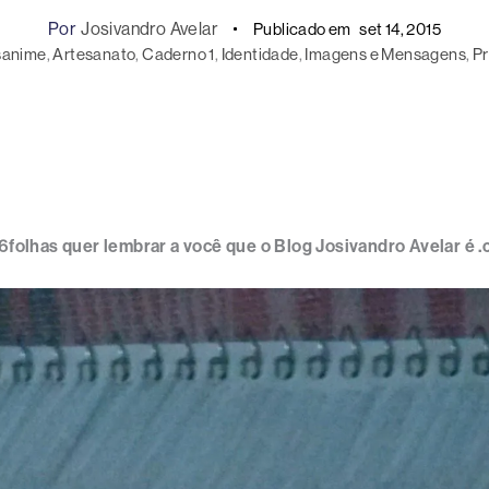
Por
Josivandro Avelar
Publicado em
set 14, 2015
sanime
, 
Artesanato
, 
Caderno 1
, 
Identidade
, 
Imagens e Mensagens
, 
Pr
olhas quer lembrar a você que o Blog Josivandro Avelar é .