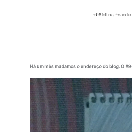
#96folhas
, 
#naode
Há um mês mudamos o endereço do blog. O #96f