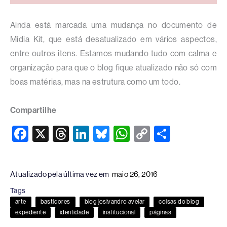
Ainda está marcada uma mudança no documento de
Mídia Kit, que está desatualizado em vários aspectos,
entre outros itens. Estamos mudando tudo com calma e
organização para que o blog fique atualizado não só com
boas matérias, mas na estrutura como um todo.
Compartilhe
F
X
T
Li
Bl
W
C
S
a
hr
n
u
h
o
h
c
e
k
e
at
p
ar
Atualizado pela última vez em
maio 26, 2016
e
a
e
sk
s
y
e
Tags
b
d
dI
y
A
Li
arte
bastidores
blog josivandro avelar
coisas do blog
o
s
n
p
n
expediente
identidade
institucional
páginas