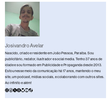
o
p
k
k
Josivandro Avelar
Nascido, criado e residente em João Pessoa, Paraíba. Sou
publicitário, redator, ilustrador e social media. Tenho 37 anos de
idade e sou formado em Publicidade e Propaganda desde 2013.
Estou nesse meio da comunicação há 17 anos, mantendo o meu
site, um podcast, mídias sociais, e colaborando com outros sites.
Ao infinito e além!