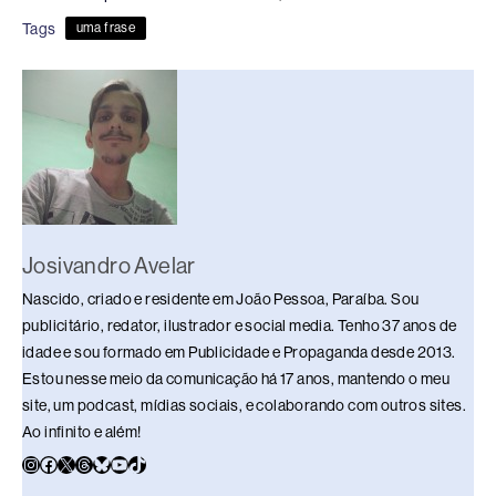
e
a
e
sk
s
y
e
Tags
uma frase
b
d
dI
y
A
Li
o
s
n
p
n
o
p
k
k
Josivandro Avelar
Nascido, criado e residente em João Pessoa, Paraíba. Sou
publicitário, redator, ilustrador e social media. Tenho 37 anos de
idade e sou formado em Publicidade e Propaganda desde 2013.
Estou nesse meio da comunicação há 17 anos, mantendo o meu
site, um podcast, mídias sociais, e colaborando com outros sites.
Ao infinito e além!