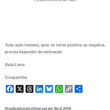
Toda ação humana, quer se torne positiva ou negativa,
precisa depender de motivação.
Dalai Lama
Compartilhe
F
X
T
Li
Bl
W
C
S
a
hr
n
u
h
o
h
c
e
k
e
at
p
ar
Atualizado pela última vez em
fev 2, 2015