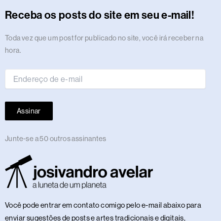
r
o
t
s
i
e
a
e
p
e
o
y
Receba os posts do site em seu e-mail!
a
k
e
n
m
s
p
n
m
r
t
Endereço
Toda vez que um post for publicado no site, você irá receber na
de
hora.
e-
mail
Assinar
Junte-se a 50 outros assinantes
Você pode entrar em contato comigo pelo e-mail abaixo para
enviar sugestões de posts e artes tradicionais e digitais,