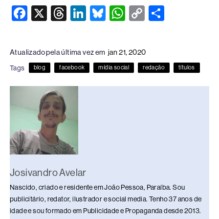
F
X
T
Li
Bl
W
C
S
a
hr
n
u
h
o
h
c
e
k
e
at
p
ar
Atualizado pela última vez em
jan 21, 2020
e
a
e
sk
s
y
e
Tags
blog
facebook
mídia social
redação
títulos
b
d
dI
y
A
Li
o
s
n
p
n
o
p
k
k
Josivandro Avelar
Nascido, criado e residente em João Pessoa, Paraíba. Sou
publicitário, redator, ilustrador e social media. Tenho 37 anos de
idade e sou formado em Publicidade e Propaganda desde 2013.