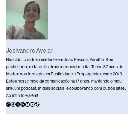
k
Josivandro Avelar
Nascido, criado e residente em João Pessoa, Paraíba. Sou
publicitário, redator, ilustrador e social media. Tenho 37 anos de
idade e sou formado em Publicidade e Propaganda desde 2013.
Estou nesse meio da comunicação há 17 anos, mantendo o meu
site, um podcast, mídias sociais, e colaborando com outros sites.
Ao infinito e além!