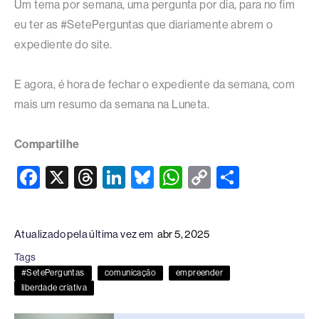
Um tema por semana, uma pergunta por dia, para no fim
eu ter as #SetePerguntas que diariamente abrem o
expediente do site.
E agora, é hora de fechar o expediente da semana, com
mais um resumo da semana na Luneta.
Compartilhe
F
X
T
Li
Bl
W
C
S
a
hr
n
u
h
o
h
c
e
k
e
at
p
ar
Atualizado pela última vez em
abr 5, 2025
e
a
e
sk
s
y
e
Tags
b
d
dI
y
A
Li
#SetePerguntas
comunicação
empreender
o
s
n
p
n
liberdade criativa
o
p
k