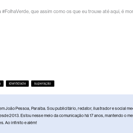
#FolhaVerde, que assim como os que eu trouxe até aqui, é mon
a
identidade
superação
em João Pessoa, Paraíba. Sou publicitário, redator, ilustrador e social 
sde 2013. Estou nesse meio da comunicação há 17 anos, mantendo o meu 
. Ao infinito e além!