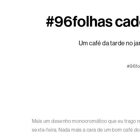
#96folhas cade
Um café da tarde no ja
#96fo
Mais um desenho monocromático que eu trago no 
sexta-feira. Nada mais a cara de um bom café do