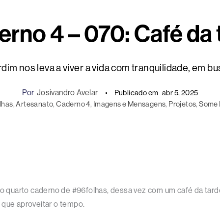
rno 4 – 070: Café da 
rdim nos leva a viver a vida com tranquilidade, em b
Por
Josivandro Avelar
Publicado em
abr 5, 2025
lhas
, 
Artesanato
, 
Caderno 4
, 
Imagens e Mensagens
, 
Projetos
, 
Some I
quarto caderno de #96folhas, dessa vez com um café da tarde
 que aproveitar o tempo.