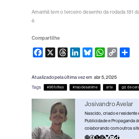
Amanhã tem o terceiro desenho da rodada 181 da 
é.
Compartilhe
F
X
T
Li
Bl
W
C
S
a
hr
n
u
h
o
h
c
e
k
e
at
p
ar
Atualizado pela última vez em
abr 5, 2025
e
a
e
sk
s
y
e
Tags
#96folhas
#naodesanime
arte
giz de cer
b
d
dI
y
A
Li
o
s
n
p
n
Josivandro Avelar
o
p
k
Nascido, criado e residente 
k
Publicidade e Propaganda de
colaborando com outros sites