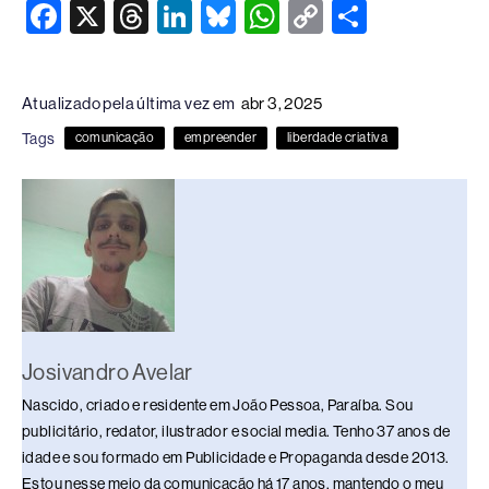
F
X
T
Li
Bl
W
C
S
a
hr
n
u
h
o
h
c
e
k
e
at
p
ar
Atualizado pela última vez em
abr 3, 2025
e
a
e
sk
s
y
e
Tags
comunicação
empreender
liberdade criativa
b
d
dI
y
A
Li
o
s
n
p
n
o
p
k
k
Josivandro Avelar
Nascido, criado e residente em João Pessoa, Paraíba. Sou
publicitário, redator, ilustrador e social media. Tenho 37 anos de
idade e sou formado em Publicidade e Propaganda desde 2013.
Estou nesse meio da comunicação há 17 anos, mantendo o meu