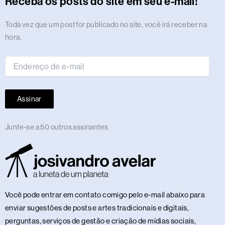
Receba os posts do site em seu e-mail!
a
k
e
n
m
s
p
n
m
r
t
Endereço
Toda vez que um post for publicado no site, você irá receber na
de
hora.
e-
mail
Assinar
Junte-se a 50 outros assinantes
Você pode entrar em contato comigo pelo e-mail abaixo para
enviar sugestões de posts e artes tradicionais e digitais,
perguntas, serviços de gestão e criação de mídias sociais,