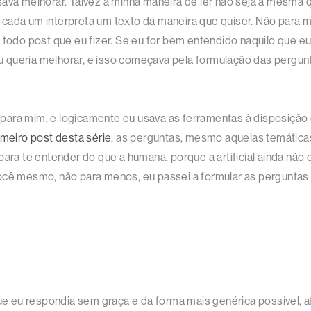
ava melhorar. Talvez a minha maneira de ler não seja a mesma que
cada um interpreta um texto da maneira que quiser. Não para 
o post que eu fizer. Se eu for bem entendido naquilo que eu e
 queria melhorar, e isso começava pela formulação das pergun
ara mim, e logicamente eu usava as ferramentas à disposição q
meiro post desta série
, as perguntas, mesmo aquelas temáticas
ara te entender do que a humana, porque a artificial ainda não 
você mesmo, não para menos, eu passei a formular as pergunt
eu respondia sem graça e da forma mais genérica possível, afi