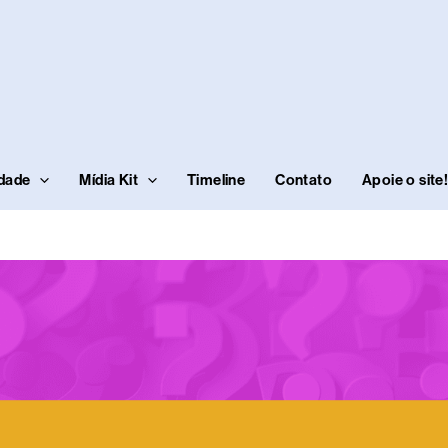
idade
Mídia Kit
Timeline
Contato
Apoie o site