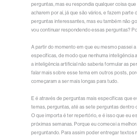
perguntas, mas eu respondia qualquer coisa que 
acharem por aí, já que são vários, e fazem parte
perguntas interessantes, mas eu também não gostav
vou continuar respondendo essas perguntas? Po
A partir do momento em que eu mesmo passei a fo
específicas, de modo que nenhuma inteligência ar
a inteligência artificial não saberia formular as
falar mais sobre esse tema em outros posts, porq
começaram a ser mais longas para tudo.
E é através de perguntas mais específicas que 
temas, perguntas, até as sete perguntas dentro 
O que importa é ter repertório, e é isso que eu 
próximas semanas. Porque eu comecei a melhora
perguntando. Para assim poder entregar textos m