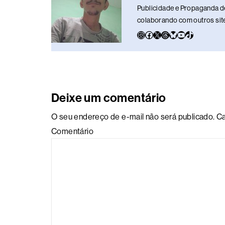
o
s
I
y
p
n
Publicidade e Propaganda de
colaborando com outros sites
k
n
p
k
Deixe um comentário
O seu endereço de e-mail não será publicado.
Ca
Comentário