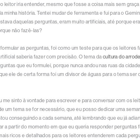
o leitor iria entender, mesmo que fosse a coisa mais sem graça
 da minha história. Tentei mudar de ferramenta e fui para o Gem
a daquelas perguntas, eram muito artificiais, até porque eram d
rque não fazê-las?
rmular as perguntas, foi como um teste para que os leitores f
tificial saberia fazer com precisão. O tema da
cultura do arrod
 perguntas que eu formulei, porque nunca andou nas ruas da cidad
ue ele de certa forma foi um divisor de águas para o tema ser o 
eu me sinto à vontade para escrever e para conversar com os 
de um tema se for necessário, que eu posso dedicar uma semana
estou conseguindo a cada semana, até lembrando que eu já adian
r a partir do momento em que eu queria responder perguntas 
ais ricos e detalhados para os leitores entenderem cada pergu