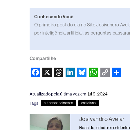
Conhecendo Você
O primeiro post do dia no Site Josivandro Av
por inteligência artificial, as perguntas passa
Compartilhe
F
X
T
L
B
W
C
S
a
h
i
l
h
o
h
Atualizado pela última vez em
jul 9, 2024
c
r
n
u
a
p
a
Tags
autoconhecimento
cotidiano
e
e
k
e
t
y
r
b
a
e
s
s
L
e
Josivandro Avelar
o
d
d
k
A
i
Nascido, criado e residente 