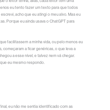
 o leitor tenha, aliás, cada leitor tem uma
menos eu tento fazer um texto para que todos
screvi, acho que eu atingi o meu alvo. Mas eu
tas. Porque eu ainda usava o ChatGPT para
ue facilitassem a minha vida, ou pelo menos eu
, começaram a ficar genéricas, o que leva a
chegou a esse nível, e talvez nem vá chegar.
as que eu mesmo respondo.
nal, eu não me sentia identificado com as