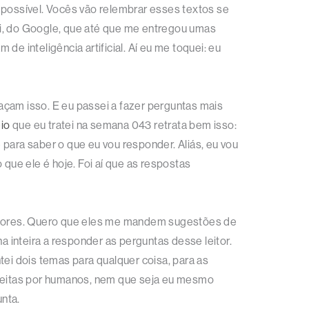
 possível. Vocês vão relembrar esses textos se
ini, do Google, que até que me entregou umas
e inteligência artificial. Aí eu me toquei: eu
açam isso. E eu passei a fazer perguntas mais
eio
que eu tratei na semana 043 retrata bem isso:
e para saber o que eu vou responder. Aliás, eu vou
que ele é hoje. Foi aí que as respostas
leitores. Quero que eles me mandem sugestões de
 inteira a responder as perguntas desse leitor.
tei dois temas para qualquer coisa, para as
feitas por humanos, nem que seja eu mesmo
nta.