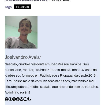
e
a
e
sk
s
y
e
Tags
instagram
b
d
dI
y
A
Li
o
s
n
p
n
o
p
k
k
Josivandro Avelar
Nascido, criado e residente em João Pessoa, Paraíba. Sou
publicitário, redator, ilustrador e social media. Tenho 37 anos de
idade e sou formado em Publicidade e Propaganda desde 2013.
Estou nesse meio da comunicação há 17 anos, mantendo o meu
site, um podcast, mídias sociais, e colaborando com outros sites.
Ao infinito e além!