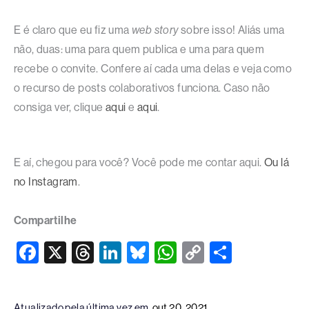
E é claro que eu fiz uma
web story
sobre isso! Aliás uma
não, duas: uma para quem publica e uma para quem
recebe o convite. Confere aí cada uma delas e veja como
o recurso de posts colaborativos funciona. Caso não
Como publicar
Como aceitar o
consiga ver, clique
aqui
e
aqui
.
posts
convite de posts
colaborativos no
colaborativos no
Instagram
Instagram
E aí, chegou para você? Você pode me contar aqui.
Ou lá
no Instagram
.
Compartilhe
F
X
T
Li
Bl
W
C
S
a
hr
n
u
h
o
h
c
e
k
e
at
p
ar
Atualizado pela última vez em
out 20, 2021