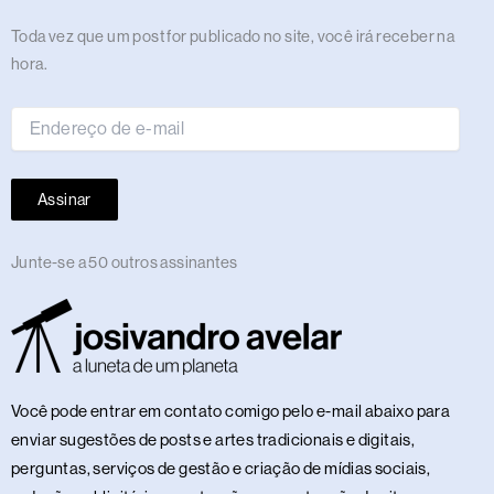
m
r
t
Endereço
Toda vez que um post for publicado no site, você irá receber na
de
hora.
e-
mail
Assinar
Junte-se a 50 outros assinantes
Você pode entrar em contato comigo pelo e-mail abaixo para
enviar sugestões de posts e artes tradicionais e digitais,
perguntas, serviços de gestão e criação de mídias sociais,