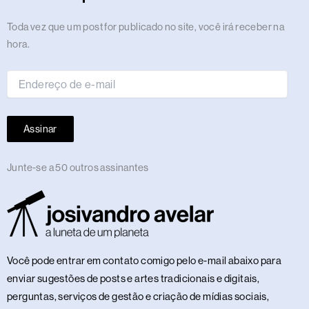
a
k
e
n
m
s
p
n
m
r
t
Endereço
Toda vez que um post for publicado no site, você irá receber na
de
hora.
e-
mail
Assinar
Junte-se a 50 outros assinantes
Você pode entrar em contato comigo pelo e-mail abaixo para
enviar sugestões de posts e artes tradicionais e digitais,
perguntas, serviços de gestão e criação de mídias sociais,