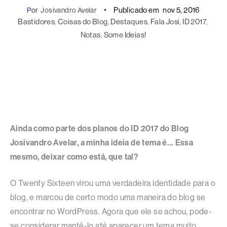
Publicado em
nov 5, 2016
Por
Josivandro Avelar
Bastidores
, 
Coisas do Blog
, 
Destaques
, 
Fala Josi
, 
ID 2017
, 
Notas
, 
Some Ideias!
Ainda como parte dos planos do ID 2017 do Blog
Josivandro Avelar, a minha ideia de tema é… Essa
mesmo, deixar como está, que tal?
O Twenty Sixteen virou uma verdadeira identidade para o
blog, e marcou de certo modo uma maneira do blog se
encontrar no WordPress. Agora que ele se achou, pode-
se considerar mantê-lo até aparecer um tema muito