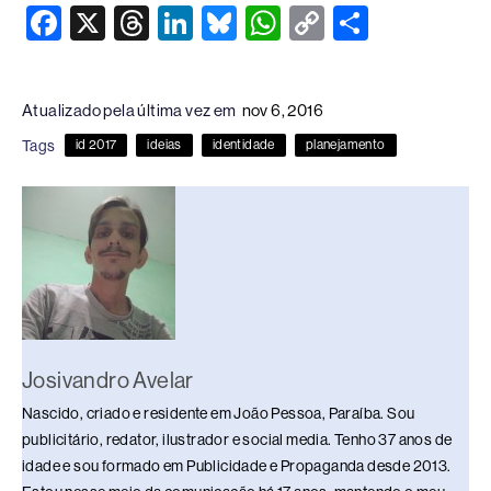
F
X
T
Li
Bl
W
C
S
a
hr
n
u
h
o
h
c
e
k
e
at
p
ar
Atualizado pela última vez em
nov 6, 2016
e
a
e
sk
s
y
e
Tags
id 2017
ideias
identidade
planejamento
b
d
dI
y
A
Li
o
s
n
p
n
o
p
k
k
Josivandro Avelar
Nascido, criado e residente em João Pessoa, Paraíba. Sou
publicitário, redator, ilustrador e social media. Tenho 37 anos de
idade e sou formado em Publicidade e Propaganda desde 2013.