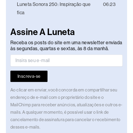
Luneta Sonora 250: Inspiração que
06:23
fica
Assine A Luneta
Receba os posts do site em uma newsletter enviada
às segundas, quartas e sextas, às 8 da manhã.
Inscreva-se
Ao clicar em enviar, você concorda em compartilhar seu
endereço de e-mail com o proprietário do site e o
MailChimp para receber anúncios, atualizações e outros e-
mails. A qualquer momento, é possível usar o link de
cancelamento de assinatura para cancelar o recebimento
desses e-mails.