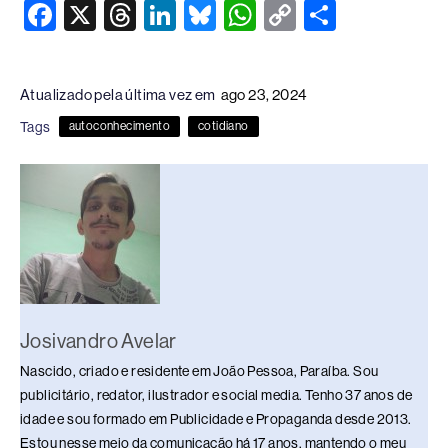
F
X
T
Li
Bl
W
C
S
a
hr
n
u
h
o
h
c
e
k
e
at
p
ar
Atualizado pela última vez em
ago 23, 2024
e
a
e
sk
s
y
e
Tags
autoconhecimento
cotidiano
b
d
dI
y
A
Li
o
s
n
p
n
o
p
k
k
Josivandro Avelar
Nascido, criado e residente em João Pessoa, Paraíba. Sou
publicitário, redator, ilustrador e social media. Tenho 37 anos de
idade e sou formado em Publicidade e Propaganda desde 2013.
Estou nesse meio da comunicação há 17 anos, mantendo o meu