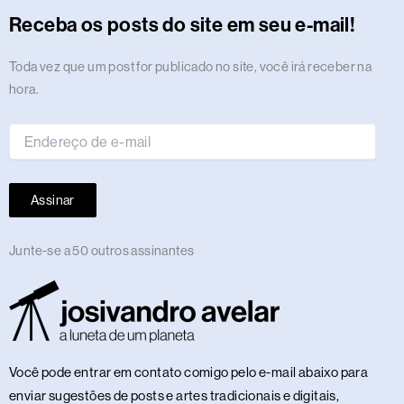
r
o
t
s
i
e
a
e
p
e
o
y
Receba os posts do site em seu e-mail!
a
k
e
n
m
s
p
n
m
r
t
Endereço
Toda vez que um post for publicado no site, você irá receber na
de
hora.
e-
mail
Assinar
Junte-se a 50 outros assinantes
Você pode entrar em contato comigo pelo e-mail abaixo para
enviar sugestões de posts e artes tradicionais e digitais,