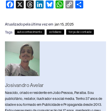
F
X
T
Li
Bl
W
C
S
a
hr
n
u
h
o
h
c
e
k
e
at
p
ar
Atualizado pela última vez em
jan 15, 2025
e
a
e
sk
s
y
e
Tags
autoconhecimento
cotidiano
força de vontade
b
d
dI
y
A
Li
o
s
n
p
n
o
p
k
k
Josivandro Avelar
Nascido, criado e residente em João Pessoa, Paraíba. Sou
publicitário, redator, ilustrador e social media. Tenho 37 anos de
idade e sou formado em Publicidade e Propaganda desde 2013.
Estou nesse meio da comunicação há 17 anos, mantendo o meu