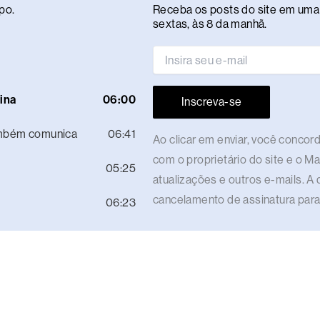
po.
Receba os posts do site em uma 
sextas, às 8 da manhã.
ina
06:00
Inscreva-se
ambém comunica
06:41
Ao clicar em enviar, você conco
com o proprietário do site e o M
05:25
atualizações e outros e-mails. A 
cancelamento de assinatura para
06:23