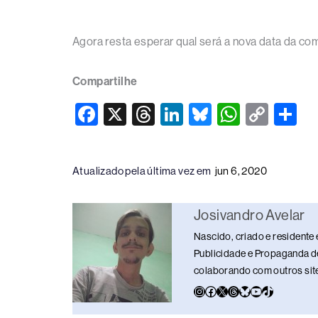
Agora resta esperar qual será a nova data da co
Compartilhe
F
X
T
Li
Bl
W
C
S
a
hr
n
u
h
o
h
c
e
k
e
at
p
ar
Atualizado pela última vez em
jun 6, 2020
e
a
e
sk
s
y
e
b
d
dI
y
A
Li
Josivandro Avelar
o
s
n
p
n
Nascido, criado e residente 
o
p
k
Publicidade e Propaganda de
k
colaborando com outros sites