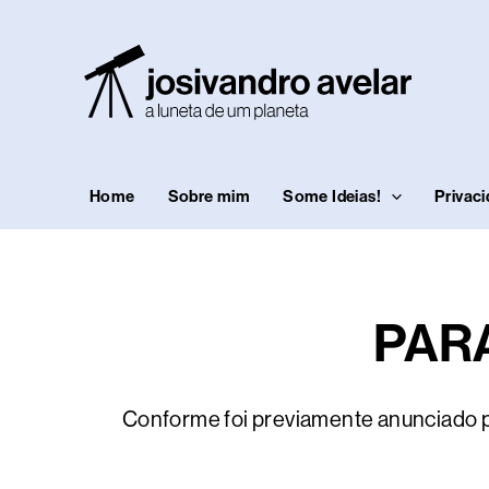
Ir
para
o
conteúdo
Home
Sobre mim
Some Ideias!
Privac
PAR
Conforme foi previamente anunciado p