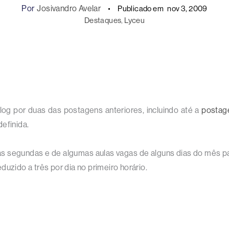
Por
Josivandro Avelar
Publicado em
nov 3, 2009
Destaques
, 
Lyceu
og por duas das postagens anteriores, incluindo até a
postag
efinida.
s segundas e de algumas aulas vagas de alguns dias do mês pa
uzido a três por dia no primeiro horário.