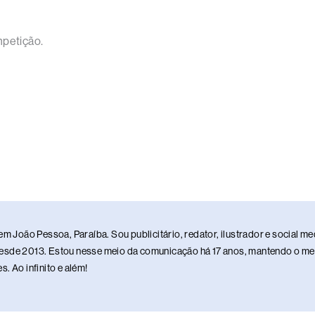
mpetição.
em João Pessoa, Paraíba. Sou publicitário, redator, ilustrador e social 
sde 2013. Estou nesse meio da comunicação há 17 anos, mantendo o meu 
. Ao infinito e além!