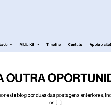
idade
Mídia Kit
Timeline
Contato
Apoie o site
A OUTRA OPORTUNI
or este blog por duas das postagens anteriores, in
os […]