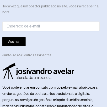
m
r
t
Endereço
Toda vez que um post for publicado no site, você irá receber na
de
hora.
e-
mail
Assinar
Junte-se a 50 outros assinantes
Você pode entrar em contato comigo pelo e-mail abaixo para
enviar sugestões de posts e artes tradicionais e digitais,
perguntas, serviços de gestão e criação de mídias sociais,
redação publicitária, construção e manutenção de sites, ou