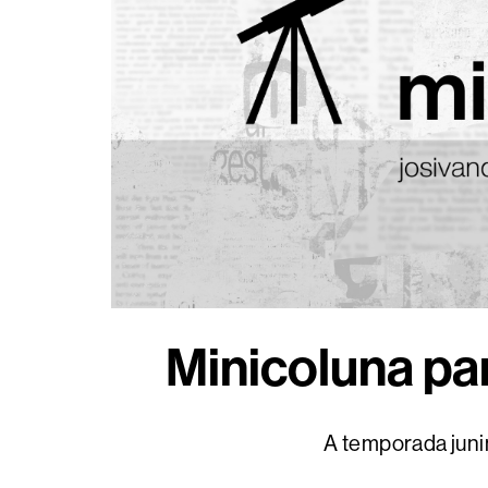
Minicoluna pa
A temporada junin