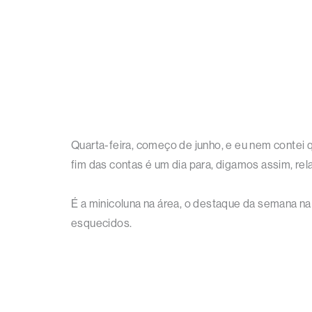
Quarta-feira, começo de junho, e eu nem contei q
fim das contas é um dia para, digamos assim, rela
É a minicoluna na área, o destaque da semana n
esquecidos.