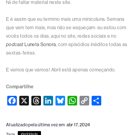
há de faltar material neste site.
E é assim que eu termino mais uma minicoluna. Semana
que vem tem mais, mas não se esqueçam: eu estou com
vocês todos os dias, aqui no site, redes sociais e no
podcast
Luneta Sonora
, com episódios inéditos todas as
sextas-feiras.
E vamos que vamos! Abril está apenas começando.
Compartilhe
F
X
T
Li
Bl
W
C
S
a
hr
n
u
h
o
h
c
e
k
e
at
p
ar
Atualizado pela última vez em
abr 17, 2024
e
a
e
sk
s
y
e
Tags
identidade