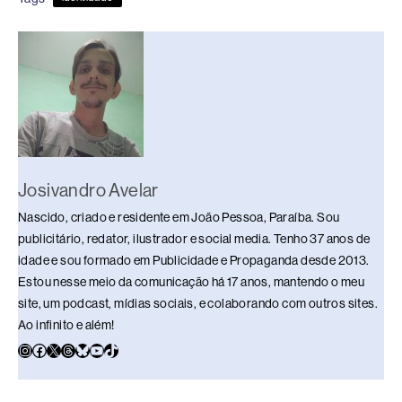
b
d
dI
y
A
Li
o
s
n
p
n
o
p
k
k
Josivandro Avelar
Nascido, criado e residente em João Pessoa, Paraíba. Sou
publicitário, redator, ilustrador e social media. Tenho 37 anos de
idade e sou formado em Publicidade e Propaganda desde 2013.
Estou nesse meio da comunicação há 17 anos, mantendo o meu
site, um podcast, mídias sociais, e colaborando com outros sites.
Ao infinito e além!