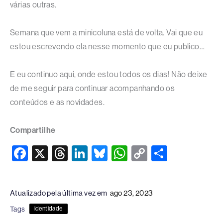
várias outras.
Semana que vem a minicoluna está de volta. Vai que eu
estou escrevendo ela nesse momento que eu publico…
E eu continuo aqui, onde estou todos os dias! Não deixe
de me seguir para continuar acompanhando os
conteúdos e as novidades.
Compartilhe
F
X
T
Li
Bl
W
C
S
a
hr
n
u
h
o
h
c
e
k
e
at
p
ar
Atualizado pela última vez em
ago 23, 2023
e
a
e
sk
s
y
e
Tags
identidade
b
d
dI
y
A
Li