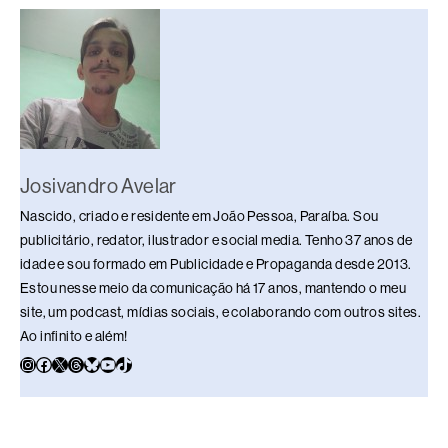
o
s
n
p
n
o
p
k
k
Josivandro Avelar
Nascido, criado e residente em João Pessoa, Paraíba. Sou
publicitário, redator, ilustrador e social media. Tenho 37 anos de
idade e sou formado em Publicidade e Propaganda desde 2013.
Estou nesse meio da comunicação há 17 anos, mantendo o meu
site, um podcast, mídias sociais, e colaborando com outros sites.
Ao infinito e além!