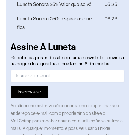
Luneta Sonora 251: Valor que se vê
05:25
Luneta Sonora 250: Inspiração que
06:23
fica
Assine A Luneta
Receba os posts do site em uma newsletter enviada
às segundas, quartas e sextas, às 8 da manhã.
Inscreva-se
Ao clicar em enviar, você concorda em compartilhar seu
endereço de e-mail com o proprietário do site e o
MailChimp para receber anúncios, atualizações e outros e-
mails. A qualquer momento, é possível usar o link de