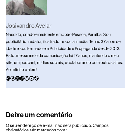
k
Josivandro Avelar
Nascido, criado e residente em João Pessoa, Paraíba. Sou
publicitário, redator, ilustrador e social media. Tenho 37 anos de
idade e sou formado em Publicidade e Propaganda desde 2013.
Estou nesse meio da comunicação há 17 anos, mantendo o meu
site, um podcast, mídias sociais, e colaborando com outros sites.
Ao infinito e além!
Deixe um comentário
O seu endereço de e-mail não será publicado.
Campos
obrigatórios são marcados com
*