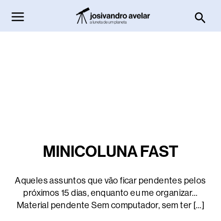
Ir
Pesq
para
o
conteúdo
MINICOLUNA FAST
Aqueles assuntos que vão ficar pendentes pelos
próximos 15 dias, enquanto eu me organizar…
Material pendente Sem computador, sem ter […]