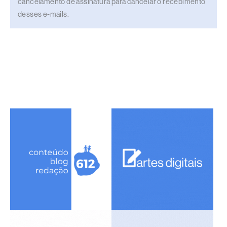
cancelamento de assinatura para cancelar o recebimento
desses e-mails.