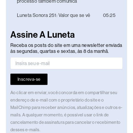
processo também comunica
Luneta Sonora 251: Valor que se vê
05:25
Assine A Luneta
Receba os posts do site em uma newsletter enviada
às segundas, quartas e sextas, às 8 da manhã.
Inscreva-se
Ao clicar em enviar, você concorda em compartilhar seu
endereço de e-mail com o proprietário do site e o
MailChimp para receber anúncios, atualizações e outros e-
mails. A qualquer momento, é possível usar o link de
cancelamento de assinatura para cancelar o recebimento
desses e-mails.