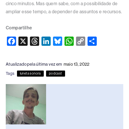
cinco minutos. Mas quem sabe, com a possibilidade de
ampliar esse tempo, a depender de assuntos e recursos.
Compartilhe
F
X
T
Li
Bl
W
C
S
a
hr
n
u
h
o
h
c
e
k
e
at
p
ar
Atualizado pela última vez em
maio 13, 2022
e
a
e
sk
s
y
e
Tags
luneta sonora
podcast
b
d
dI
y
A
Li
o
s
n
p
n
o
p
k
k