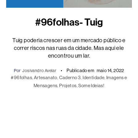
#96folhas- Tuig
Tuig poderia crescer em um mercado público e
correr riscos nas ruas da cidade. Mas aqui ele
encontrou um lar.
Publicado em
maio 14, 2022
Por
Josivandro Avelar
#96folhas
, 
Artesanato
, 
Caderno 3
, 
Identidade
, 
Imagens e
Mensagens
, 
Projetos
, 
Some Ideias!