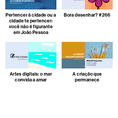
Pertencer à cidade ou a
Bora desenhar? #266
cidade te pertencer:
você não é figurante
em João Pessoa
Artes digitais: o mar
A criação que
convida a amar
permanece