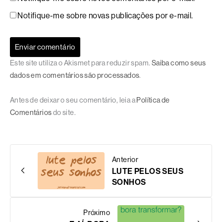
Notifique-me sobre novas publicações por e-mail.
Este site utiliza o Akismet para reduzir spam.
Saiba como seus
dados em comentários são processados
.
Antes de deixar o seu comentário, leia a
Política de
Comentários
do site.
Anterior
LUTE PELOS SEUS
SONHOS
Próximo