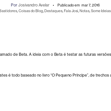
Por
Josivandro Avelar
Publicado em
mar 7, 2016
Bastidores
, 
Coisas do Blog
, 
Destaques
, 
Fala Josi
, 
Notas
, 
Some Ideias
chamado de Beta. A ideia com o Beta é testar as futuras versõ
tes é todo baseado no livro “O Pequeno Príncipe”, de trechos 