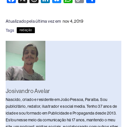
a
hr
n
u
h
o
h
c
e
k
e
at
p
ar
Atualizado pela última vez em
nov 4, 2019
e
a
e
sk
s
y
e
Tags
redação
b
d
dI
y
A
Li
o
s
n
p
n
o
p
k
k
Josivandro Avelar
Nascido, criado e residente em João Pessoa, Paraíba. Sou
publicitário, redator, ilustrador e social media. Tenho 37 anos de
idade e sou formado em Publicidade e Propaganda desde 2013.
Estou nesse meio da comunicação há 17 anos, mantendo o meu
site, um podcast, mídias sociais, e colaborando com outros sites.