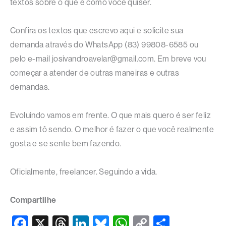
textos sobre o que e como você quiser.
Confira os textos que escrevo aqui e solicite sua
demanda através do WhatsApp (83) 99808-6585 ou
pelo e-mail josivandroavelar@gmail.com. Em breve vou
começar a atender de outras maneiras e outras
demandas.
Evoluindo vamos em frente. O que mais quero é ser feliz
e assim tô sendo. O melhor é fazer o que você realmente
gosta e se sente bem fazendo.
Oficialmente, freelancer. Seguindo a vida.
Compartilhe
F
X
T
Li
Bl
W
C
S