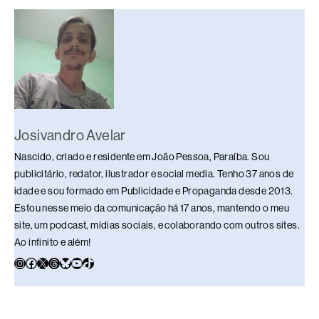
o
s
n
p
n
o
p
k
k
Josivandro Avelar
Nascido, criado e residente em João Pessoa, Paraíba. Sou
publicitário, redator, ilustrador e social media. Tenho 37 anos de
idade e sou formado em Publicidade e Propaganda desde 2013.
Estou nesse meio da comunicação há 17 anos, mantendo o meu
site, um podcast, mídias sociais, e colaborando com outros sites.
Ao infinito e além!