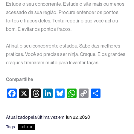
Estude o seu concorrente. Estude o site mais ou menos
acessado da sua região. Procure entender os pontos
fortes e fracos deles. Tenta repetir o que você achou
bom. E evitar os pontos fracos.
Afinal, o seu concorrente estudou. Sabe das melhores
práticas. Você só precisa ser ninja. Craque. E os grandes
craques treinaram muito para levantar taças.
Compartilhe
F
X
T
Li
Bl
W
C
S
a
hr
n
u
h
o
h
c
e
k
e
at
p
ar
Atualizado pela última vez em
jun 22, 2020
e
a
e
sk
s
y
e
Tags
estudo
b
d
dI
y
A
Li