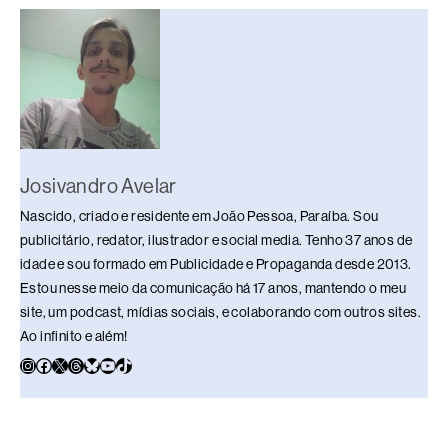
o
s
n
p
n
o
p
k
k
Josivandro Avelar
Nascido, criado e residente em João Pessoa, Paraíba. Sou
publicitário, redator, ilustrador e social media. Tenho 37 anos de
idade e sou formado em Publicidade e Propaganda desde 2013.
Estou nesse meio da comunicação há 17 anos, mantendo o meu
site, um podcast, mídias sociais, e colaborando com outros sites.
Ao infinito e além!