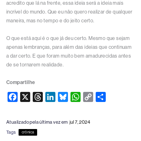
acredito que lá na frente, essa ideia será a ideia mais
incrível do mundo. Que eu não quero realizar de qualquer
maneira, mas no tempo e do jeito certo.
O que está aqui é o que já deu certo. Mesmo que sejam
apenas lembranças, para além das ideias que continuam
a dar certo. E que foram muito bem amadurecidas antes
de se tornarem realidade.
Compartilhe
F
X
T
Li
Bl
W
C
S
a
hr
n
u
h
o
h
c
e
k
e
at
p
ar
Atualizado pela última vez em
jul 7, 2024
e
a
e
sk
s
y
e
Tags
crônica
b
d
dI
y
A
Li