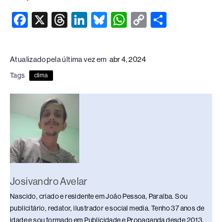
F
X
T
Li
Bl
W
C
S
a
hr
n
u
h
o
h
c
e
k
e
at
p
ar
Atualizado pela última vez em
abr 4, 2024
e
a
e
sk
s
y
e
Tags
clima
b
d
dI
y
A
Li
o
s
n
p
n
o
p
k
k
Josivandro Avelar
Nascido, criado e residente em João Pessoa, Paraíba. Sou
publicitário, redator, ilustrador e social media. Tenho 37 anos de
idade e sou formado em Publicidade e Propaganda desde 2013.