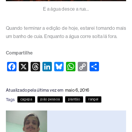
E a água desce a rua…
Quando terminar a edição de hoje, estarei tomando mais
um banho de cuia. Enquanto a água corre solta lá fora.
Compartilhe
F
X
T
Li
Bl
W
C
S
a
hr
n
u
h
o
h
c
e
k
e
at
p
ar
Atualizado pela última vez em
maio 6, 2016
e
a
e
sk
s
y
e
Tags
cagepa
joão pessoa
plantão
rangel
b
d
dI
y
A
Li
o
s
n
p
n
o
p
k