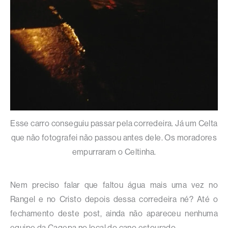
Esse carro conseguiu passar pela corredeira. Já um Celta
que não fotografei não passou antes dele. Os moradores
empurraram o Celtinha.
Nem preciso falar que faltou água mais uma vez no
Rangel e no Cristo depois dessa corredeira né? Até o
fechamento deste post, ainda não apareceu nenhuma
equipe da Cagepa no local do cano estourado.