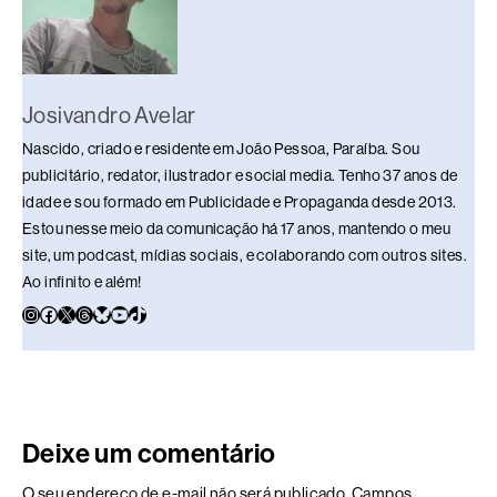
k
Josivandro Avelar
Nascido, criado e residente em João Pessoa, Paraíba. Sou
publicitário, redator, ilustrador e social media. Tenho 37 anos de
idade e sou formado em Publicidade e Propaganda desde 2013.
Estou nesse meio da comunicação há 17 anos, mantendo o meu
site, um podcast, mídias sociais, e colaborando com outros sites.
Ao infinito e além!
Deixe um comentário
O seu endereço de e-mail não será publicado.
Campos