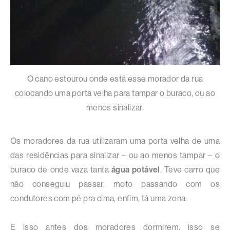
O cano estourou onde está esse morador da rua
colocando uma porta velha para tampar o buraco, ou ao
menos sinalizar.
Os moradores da rua utilizaram uma porta velha de uma
das residências para sinalizar – ou ao menos tampar – o
buraco de onde vaza tanta
água potável
. Teve carro que
não conseguiu passar, moto passando com os
condutores com pé pra cima, enfim, tá uma zona.
E isso antes dos moradores dormirem, isso se