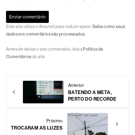
Este site utiliza o Akismet para reduzir spam.
Saiba como seus
dados em comentários são processados
.
Antes de deixar o seu comentário, leia a
Política de
Comentários
do site.
Anterior
BATENDO A META,
PERTO DO RECORDE
Próximo
TROCARAM AS LUZES