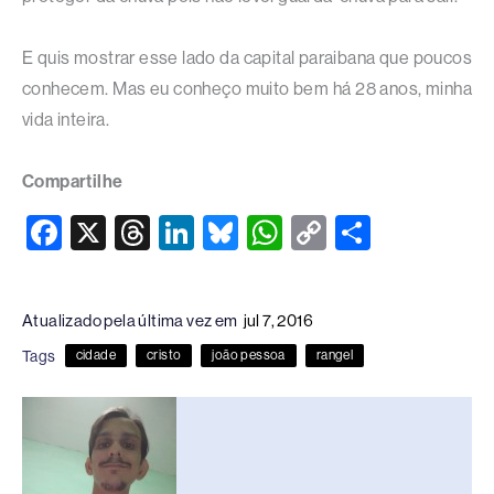
E quis mostrar esse lado da capital paraibana que poucos
conhecem. Mas eu conheço muito bem há 28 anos, minha
vida inteira.
Compartilhe
F
X
T
Li
Bl
W
C
S
a
hr
n
u
h
o
h
c
e
k
e
at
p
ar
Atualizado pela última vez em
jul 7, 2016
e
a
e
sk
s
y
e
Tags
cidade
cristo
joão pessoa
rangel
b
d
dI
y
A
Li
o
s
n
p
n
o
p
k
k