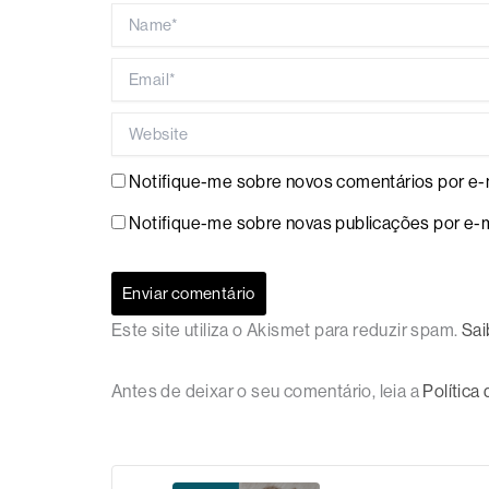
Name*
Email*
Website
Notifique-me sobre novos comentários por e-m
Notifique-me sobre novas publicações por e-m
Este site utiliza o Akismet para reduzir spam.
Sai
Antes de deixar o seu comentário, leia a
Política