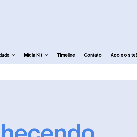
idade
Mídia Kit
Timeline
Contato
Apoie o site