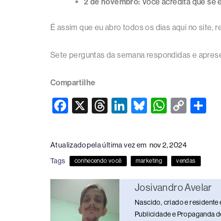
2 de novembro:
Você acredita que se 
É assim que eu abro todos os dias aqui no sit
Sete perguntas da semana respondidas e aprese
Compartilhe
F
X
T
Li
Bl
W
C
S
a
hr
n
u
h
o
h
c
e
k
e
at
p
ar
Atualizado pela última vez em
nov 2, 2024
e
a
e
sk
s
y
e
Tags
conhecendo você
marketing
vendas
b
d
dI
y
A
Li
o
s
n
p
n
Josivandro Avelar
o
p
k
Nascido, criado e residente 
k
Publicidade e Propaganda de