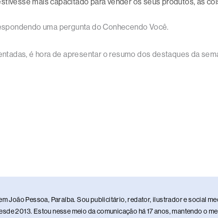
estivesse mais capacitado para vender os seus produtos, as c
e, respondendo uma pergunta do Conhecendo Você.
ntadas, é hora de apresentar o resumo dos destaques da sema
em João Pessoa, Paraíba. Sou publicitário, redator, ilustrador e social 
sde 2013. Estou nesse meio da comunicação há 17 anos, mantendo o meu 