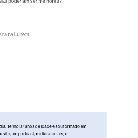
oisas poderiam ser melhores?
na na Luneta.
media. Tenho 37 anos de idade e sou formado em
site, um podcast, mídias sociais, e