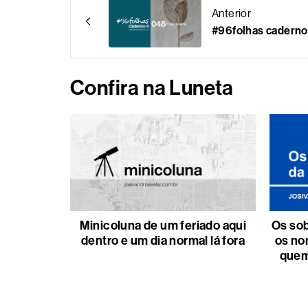
Anterior
#96folhas caderno 
Confira na Luneta
Minicoluna de um feriado aqui
Os sob
dentro e um dia normal lá fora
os no
quem