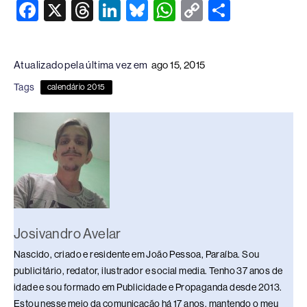
F
X
T
Li
Bl
W
C
S
a
hr
n
u
h
o
h
c
e
k
e
at
p
ar
Atualizado pela última vez em
ago 15, 2015
e
a
e
sk
s
y
e
Tags
calendário 2015
b
d
dI
y
A
Li
o
s
n
p
n
o
p
k
k
Josivandro Avelar
Nascido, criado e residente em João Pessoa, Paraíba. Sou
publicitário, redator, ilustrador e social media. Tenho 37 anos de
idade e sou formado em Publicidade e Propaganda desde 2013.
Estou nesse meio da comunicação há 17 anos, mantendo o meu