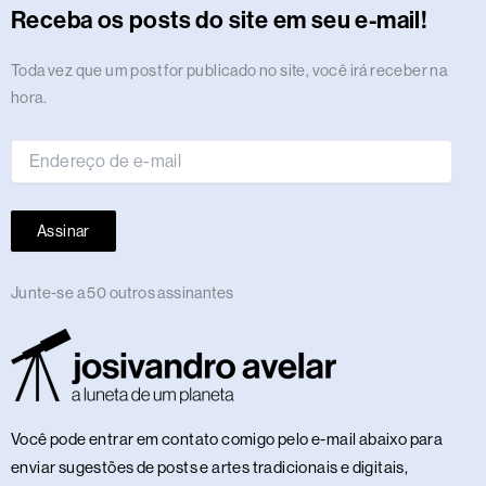
r
o
t
s
i
e
a
e
p
e
o
y
Receba os posts do site em seu e-mail!
a
k
e
n
m
s
p
n
m
r
t
Endereço
Toda vez que um post for publicado no site, você irá receber na
de
hora.
e-
mail
Assinar
Junte-se a 50 outros assinantes
Você pode entrar em contato comigo pelo e-mail abaixo para
enviar sugestões de posts e artes tradicionais e digitais,