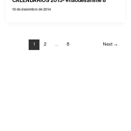
CALENDÁRIOS 2015- #naodesanime 8
10 de dezembro de 2014
1
2
…
8
Next
→