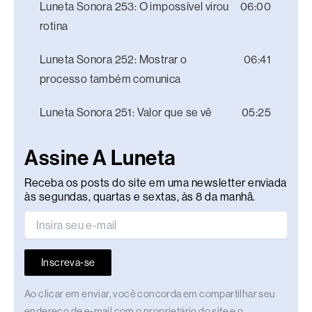
Luneta Sonora 253: O impossível virou
06:00
rotina
Luneta Sonora 252: Mostrar o
06:41
processo também comunica
Luneta Sonora 251: Valor que se vê
05:25
Assine A Luneta
Receba os posts do site em uma newsletter enviada
às segundas, quartas e sextas, às 8 da manhã.
Inscreva-se
Ao clicar em enviar, você concorda em compartilhar seu
endereço de e-mail com o proprietário do site e o