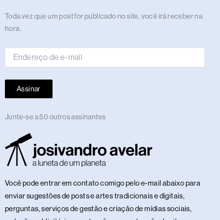
m
r
t
Endereço
Toda vez que um post for publicado no site, você irá receber na
de
hora.
e-
mail
Assinar
Junte-se a 50 outros assinantes
Você pode entrar em contato comigo pelo e-mail abaixo para
enviar sugestões de posts e artes tradicionais e digitais,
perguntas, serviços de gestão e criação de mídias sociais,