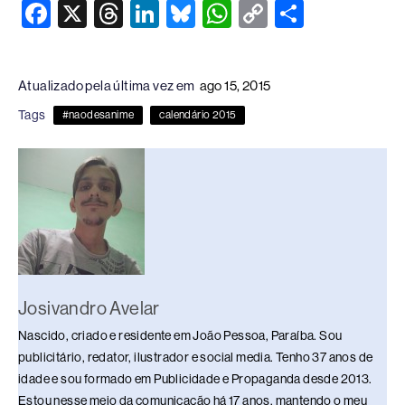
F
X
T
Li
Bl
W
C
S
a
hr
n
u
h
o
h
c
e
k
e
at
p
ar
Atualizado pela última vez em
ago 15, 2015
e
a
e
sk
s
y
e
Tags
#naodesanime
calendário 2015
b
d
dI
y
A
Li
o
s
n
p
n
o
p
k
k
Josivandro Avelar
Nascido, criado e residente em João Pessoa, Paraíba. Sou
publicitário, redator, ilustrador e social media. Tenho 37 anos de
idade e sou formado em Publicidade e Propaganda desde 2013.
Estou nesse meio da comunicação há 17 anos, mantendo o meu