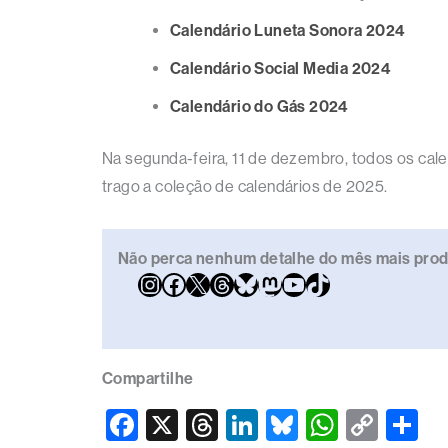
Calendário Luneta Sonora 2024
Calendário Social Media 2024
Calendário do Gás 2024
Na segunda-feira, 11 de dezembro, todos os cal
trago a coleção de calendários de 2025.
Não perca nenhum detalhe do mês mais produt
Compartilhe
F
X
T
Li
Bl
W
C
S