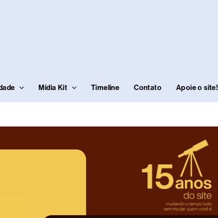
idade
Mídia Kit
Timeline
Contato
Apoie o site