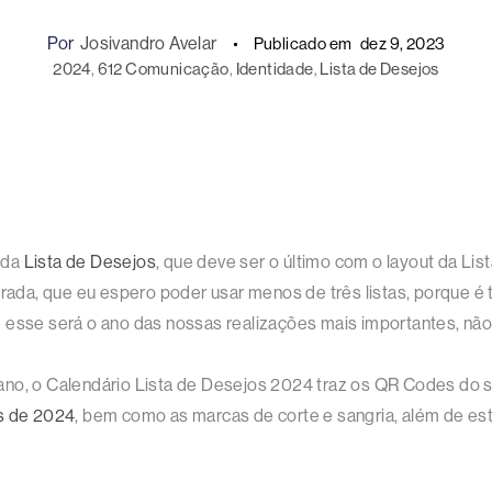
Por
Josivandro Avelar
Publicado em
dez 9, 2023
2024
, 
612 Comunicação
, 
Identidade
, 
Lista de Desejos
 da
Lista de Desejos
, que deve ser o último com o layout da Li
orada, que eu espero poder usar menos de três listas, porque é
 esse será o ano das nossas realizações mais importantes, não
no, o Calendário Lista de Desejos 2024 traz os QR Codes do si
s de 2024
, bem como as marcas de corte e sangria, além de est