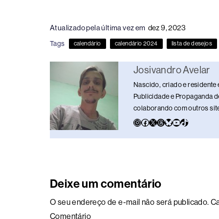
a
hr
n
u
h
o
h
c
e
k
e
at
p
ar
Atualizado pela última vez em
dez 9, 2023
e
a
e
sk
s
y
e
Tags
calendário
calendário 2024
lista de desejos
b
d
dI
y
A
Li
o
s
n
p
n
Josivandro Avelar
o
p
k
Nascido, criado e residente 
k
Publicidade e Propaganda de
colaborando com outros sites
Deixe um comentário
O seu endereço de e-mail não será publicado.
Ca
Comentário