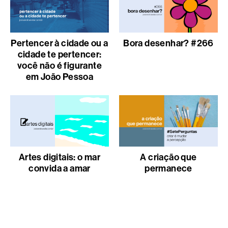
Pertencer à cidade ou a
Bora desenhar? #266
cidade te pertencer:
você não é figurante
em João Pessoa
Artes digitais: o mar
A criação que
convida a amar
permanece