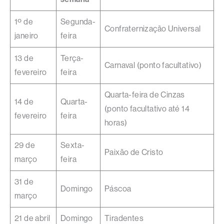
1º de
Segunda-
Confraternização Universal
janeiro
feira
13 de
Terça-
Carnaval (ponto facultativo)
fevereiro
feira
Quarta-feira de Cinzas
14 de
Quarta-
(ponto facultativo até 14
fevereiro
feira
horas)
29 de
Sexta-
Paixão de Cristo
março
feira
31 de
Domingo
Páscoa
março
21 de abril
Domingo
Tiradentes