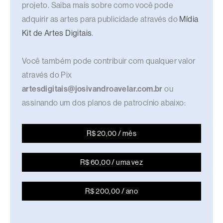
projeto. Saiba mais sobre como você pode
adquirir as artes para publicidade através do
Mídia
Kit de Artes Digitais
.
Você também pode contribuir com qualquer valor
através do Pix
artesdigitais@josivandroavelar.com.br
ou
assinando um dos planos de patrocínio abaixo:
R$ 20,00 / mês
R$ 60,00 / uma vez
R$ 200,00 / ano