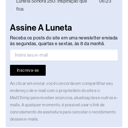
Luneta Sonora 250: Inspiração que
06:23
fica
Assine A Luneta
Receba os posts do site em uma newsletter enviada
às segundas, quartas e sextas, às 8 da manhã.
Inscreva-se
Ao clicar em enviar, você concorda em compartilhar seu
endereço de e-mail com o proprietário do site e o
MailChimp para receber anúncios, atualizações e outros e-
mails. A qualquer momento, é possível usar o link de
cancelamento de assinatura para cancelar o recebimento
desses e-mails.