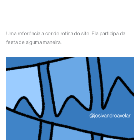
Uma referência a cor de rotina do site. Ela participa da
festa de alguma maneira.