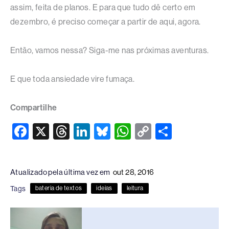
assim, feita de planos. E para que tudo dê certo em
dezembro, é preciso começar a partir de aqui, agora.
Então, vamos nessa? Siga-me nas próximas aventuras.
E que toda ansiedade vire fumaça.
Compartilhe
F
X
T
Li
Bl
W
C
S
a
hr
n
u
h
o
h
c
e
k
e
at
p
ar
Atualizado pela última vez em
out 28, 2016
e
a
e
sk
s
y
e
Tags
bateria de textos
ideias
leitura
b
d
dI
y
A
Li
o
s
n
p
n