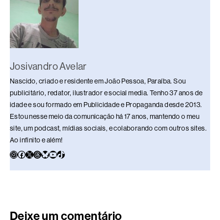
o
p
k
k
Josivandro Avelar
Nascido, criado e residente em João Pessoa, Paraíba. Sou
publicitário, redator, ilustrador e social media. Tenho 37 anos de
idade e sou formado em Publicidade e Propaganda desde 2013.
Estou nesse meio da comunicação há 17 anos, mantendo o meu
site, um podcast, mídias sociais, e colaborando com outros sites.
Ao infinito e além!
Deixe um comentário