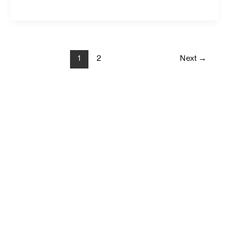
1
2
Next
→