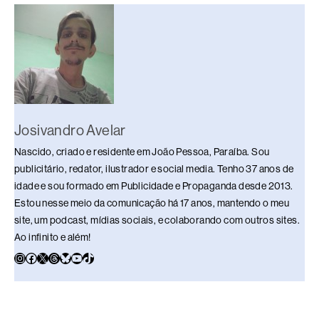
o
p
k
k
Josivandro Avelar
Nascido, criado e residente em João Pessoa, Paraíba. Sou
publicitário, redator, ilustrador e social media. Tenho 37 anos de
idade e sou formado em Publicidade e Propaganda desde 2013.
Estou nesse meio da comunicação há 17 anos, mantendo o meu
site, um podcast, mídias sociais, e colaborando com outros sites.
Ao infinito e além!