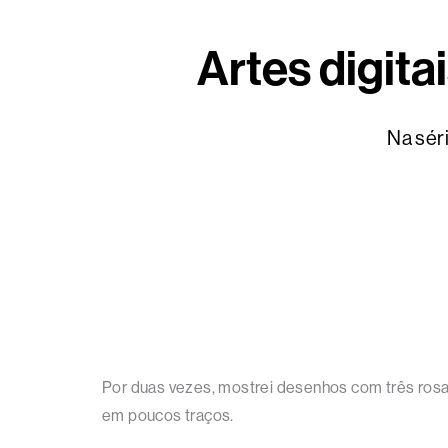
Artes digita
Na séri
Por duas vezes, mostrei desenhos com três rosa
em poucos traços.