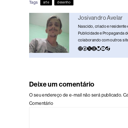
Tags
arte
desenho
n
y
A
L
r
p
i
e
Josivandro Avelar
p
n
Nascido, criado e residente 
Publicidade e Propaganda de
k
colaborando com outros sites
Deixe um comentário
O seu endereço de e-mail não será publicado.
Ca
Comentário