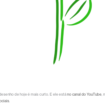
esenho de hoje é mais curto. E ele está
no canal do YouTube
, 
ociais
.