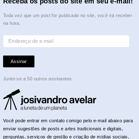
Receba os posts do site em seu e-mail!
a
k
e
n
m
s
p
n
m
r
t
Endereço
Toda vez que um post for publicado no site, você irá receber
de
na hora.
e-
mail
Assinar
Junte-se a 50 outros assinantes
Você pode entrar em contato comigo pelo e-mail abaixo para
enviar sugestões de posts e artes tradicionais e digitais,
perguntas, serviços de gestão e criação de mídias sociais,