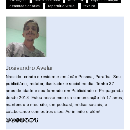
o
s
n
y
p
n
identidade criativa
repertório visual
textura
o
p
k
k
Josivandro Avelar
Nascido, criado e residente em João Pessoa, Paraíba. Sou
publicitário, redator, ilustrador e social media. Tenho 37
anos de idade e sou formado em Publicidade e Propaganda
desde 2013. Estou nesse meio da comunicação há 17 anos,
mantendo o meu site, um podcast, mídias sociais, e
colaborando com outros sites. Ao infinito e além!