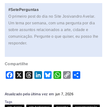
#SetePerguntas
O primeiro post do dia no Site Josivandro Avelar.
Um tema por semana, com uma pergunta por dia
sobre assuntos relacionados a arte, cidade e
comunicação. Pergunte o que quiser, eu posso lhe
responder.
Compartilhe
F
X
T
Li
Bl
W
C
S
a
hr
n
u
h
o
h
c
e
k
e
at
p
ar
Atualizado pela última vez em
jun 7, 2026
e
a
e
s
s
y
e
Tags
b
d
dI
k
A
Li
arte digital
arte tradicional
desenho
experimentação